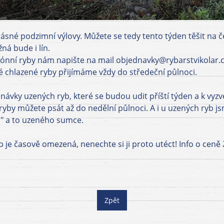
rásné podzimní výlovy. Můžete se tedy tento týden těšit na č
á bude i lín.
ónní ryby nám napište na mail objednavky@rybarstvikolar.c
 chlazené ryby přijímáme vždy do středeční půlnoci.
ávky uzených ryb, které se budou udit příští týden a k vyz
ryby můžete psát až do nedělní půlnoci. A i u uzených ryb j
ku" a to uzeného sumce.
 je časově omezená, nenechte si ji proto utéct! Info o ceně
Zpět