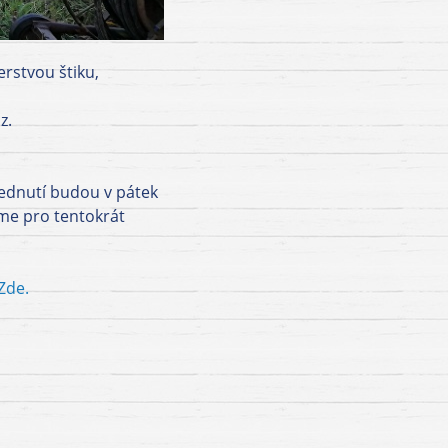
erstvou štiku,
z.
vednutí budou v pátek
sme pro tentokrát
Zde.