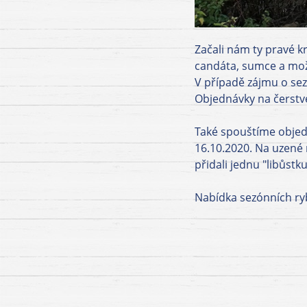
Začali nám ty pravé k
candáta, sumce a možn
V případě zájmu o sez
Objednávky na čerstvé
Také spouštíme objedn
16.10.2020. Na uzené 
přidali jednu "libůst
Nabídka sezónních ryb