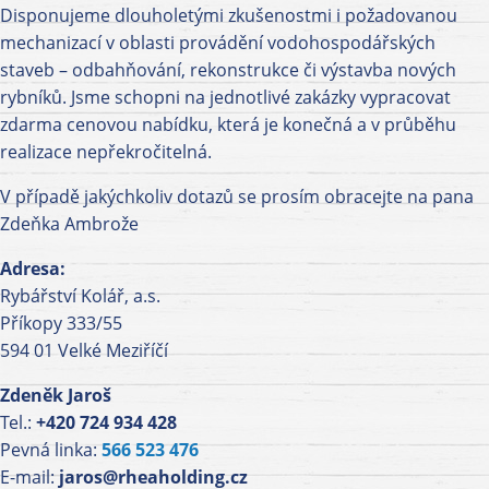
Disponujeme dlouholetými zkušenostmi i požadovanou
mechanizací v oblasti provádění vodohospodářských
staveb – odbahňování, rekonstrukce či výstavba nových
rybníků. Jsme schopni na jednotlivé zakázky vypracovat
zdarma cenovou nabídku, která je konečná a v průběhu
realizace nepřekročitelná.
V případě jakýchkoliv dotazů se prosím obracejte na pana
Zdeňka Ambrože
Adresa:
Rybářství Kolář, a.s.
Příkopy 333/55
594 01 Velké Meziříčí
Zdeněk Jaroš
Tel.:
+420 724 934 428
Pevná linka:
566 523 476
E-mail:
jaros@rheaholding.cz