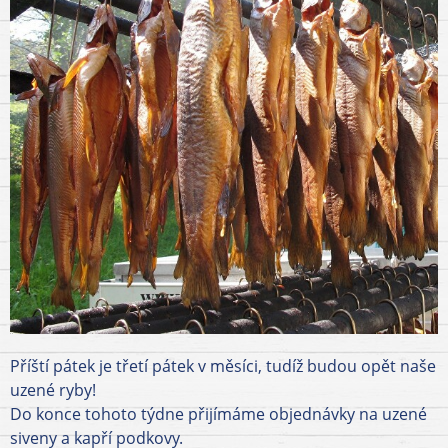
Příští pátek je třetí pátek v měsíci, tudíž budou opět naše
uzené ryby!
Do konce tohoto týdne přijímáme objednávky na uzené
siveny a kapří podkovy.